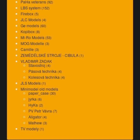
PaHa veterans
(92)
LBS system
(152)
Firebox
(5)
JLC Models
(4)
Ge models
(60)
Kopibox
(8)
Mi-Ro Models
(53)
MOG Modelle
(3)
Camille
(3)
ZEMĚDĚLSKÉ STROJE - CIBULA
(1)
VLADIMIR ZADAK
Stavostroj
(4)
Pásová technika
(4)
Kolesová technika
(4)
JLS Models
(1)
Minimodel old models
paper_case
(30)
jyrka
(6)
HyKa
(2)
PV Petr Vávra
(7)
Aligator
(4)
Mathew
(3)
TV modely
(1)