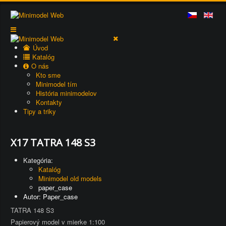
Úvod
Katalóg
O nás
Kto sme
Minimodel tím
História minimodelov
Kontakty
Tipy a triky
X17 TATRA 148 S3
Kategória:
Katalóg
Minimodel old models
paper_case
Autor: Paper_case
TATRA 148 S3
Papierový model v mierke 1:100