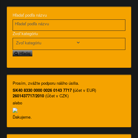
Hľadať podľa názvu
Zvoľ kategóriu
Hľadaj
Prosím, zvážte podporu nášho úsilia.
SK40 8330 0000 0026 0143 7717 (
účet v EUR)
2601437717/2010
(Účet v CZK)
alebo
Ďakujeme.