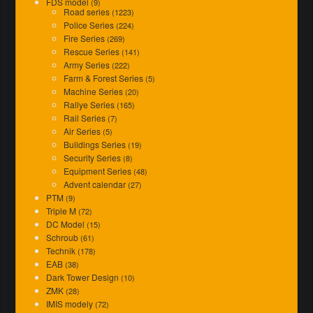
FDS model
(9)
Road series
(1223)
Police Series
(224)
Fire Series
(269)
Rescue Series
(141)
Army Series
(222)
Farm & Forest Series
(5)
Machine Series
(20)
Rallye Series
(165)
Rail Series
(7)
Air Series
(5)
Buildings Series
(19)
Security Series
(8)
Equipment Series
(48)
Advent calendar
(27)
PTM
(9)
Triple M
(72)
DC Model
(15)
Schroub
(61)
Technik
(178)
EAB
(38)
Dark Tower Design
(10)
ZMK
(28)
IMIS modely
(72)