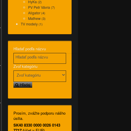
HyKa
(2)
PV Petr Vávra
(7)
Aligator
(4)
Mathew
(3)
TV modely
(1)
Hľadať podľa názvu
Zvoľ kategóriu
Hľadaj
Prosím, zvážte podporu nášho
úsilia.
SK40 8330 0000 0026 0143
7717 (
účet v EUR)