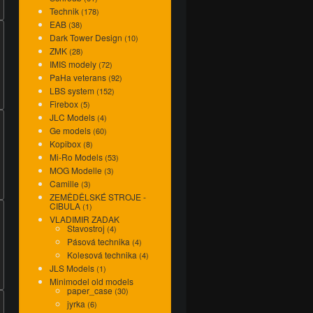
Technik
(178)
EAB
(38)
Dark Tower Design
(10)
ZMK
(28)
IMIS modely
(72)
PaHa veterans
(92)
LBS system
(152)
Firebox
(5)
JLC Models
(4)
Ge models
(60)
Kopibox
(8)
Mi-Ro Models
(53)
MOG Modelle
(3)
Camille
(3)
ZEMĚDĚLSKÉ STROJE -
CIBULA
(1)
VLADIMIR ZADAK
Stavostroj
(4)
Pásová technika
(4)
Kolesová technika
(4)
JLS Models
(1)
Minimodel old models
paper_case
(30)
jyrka
(6)