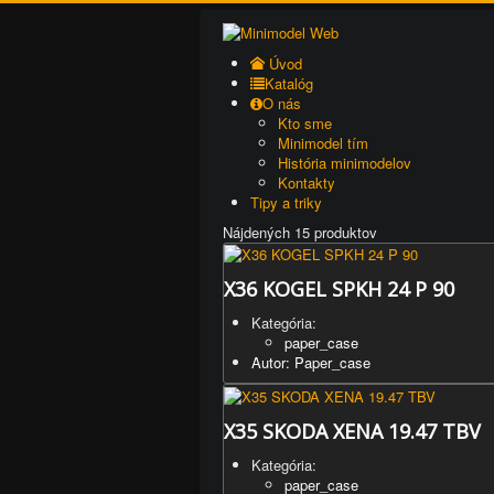
Úvod
Katalóg
O nás
Kto sme
Minimodel tím
História minimodelov
Kontakty
Tipy a triky
Nájdených 15 produktov
X36 KOGEL SPKH 24 P 90
Kategória:
paper_case
Autor: Paper_case
X35 SKODA XENA 19.47 TBV
Kategória:
paper_case