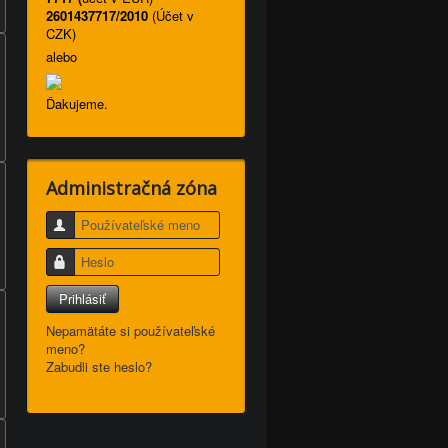
2601437717/2010
(Účet v
CZK)
alebo
Ďakujeme.
Administračná zóna
Používateľské meno
Heslo
Prihlásiť
Nepamätáte si používateľské
meno?
Zabudli ste heslo?