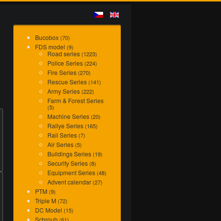
Bucobox
(70)
FDS model
(9)
Road series
(1223)
Police Series
(224)
Fire Series
(270)
Rescue Series
(141)
Army Series
(222)
Farm & Forest Series
(5)
Machine Series
(20)
Rallye Series
(165)
Rail Series
(7)
Air Series
(5)
Buildings Series
(19)
Security Series
(8)
Equipment Series
(48)
Advent calendar
(27)
PTM
(9)
Triple M
(72)
DC Model
(15)
Schroub
(61)