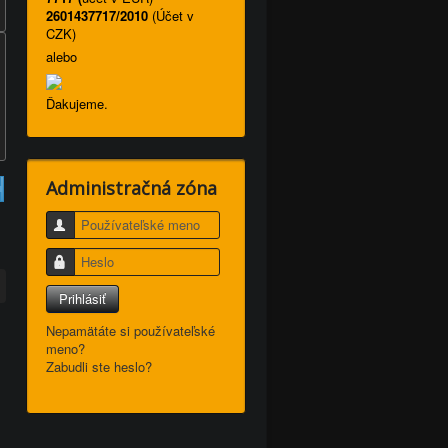
2601437717/2010
(Účet v
CZK)
alebo
Ďakujeme.
Administračná zóna
7
Používateľské meno
Heslo
Prihlásiť
Nepamätáte si používateľské
meno?
Zabudli ste heslo?