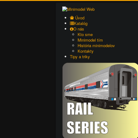
Úvod
Katalóg
O nás
Kto sme
Minimodel tím
História minimodelov
Kontakty
Tipy a triky