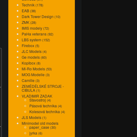
Technik
(178)
EAB
(38)
Dark Tower Design
(10)
ZMK
(28)
IMIS modely
(72)
PaHa veterans
(92)
LBS system
(152)
Firebox
(5)
JLC Models
(4)
Ge models
(60)
Kopibox
(8)
Mi-Ro Models
(53)
MOG Modelle
(3)
Camille
(3)
ZEMĚDĚLSKÉ STROJE -
CIBULA
(1)
VLADIMIR ZADAK
Stavostroj
(4)
Pásová technika
(4)
Kolesová technika
(4)
JLS Models
(1)
Minimodel old models
paper_case
(30)
jyrka
(6)