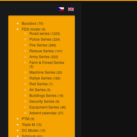
Bucobox
(70)
FDS model
(9)
Road series
(1223)
Police Series
(224)
Fire Series
(269)
Rescue Series
(141)
Army Series
(222)
Farm & Forest Series
(5)
Machine Series
(20)
Rallye Series
(165)
Rail Series
(7)
Air Series
(5)
Buildings Series
(19)
Security Series
(8)
Equipment Series
(48)
Advent calendar
(27)
PTM
(9)
Triple M
(72)
DC Model
(15)
Schroub
(61)