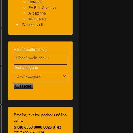
HyKa
(2)
PV Petr Vávra
(7)
Aligator
(4)
Mathew
(3)
TV modely
(1)
Hľadať podľa názvu
Zvoľ kategóriu
Hľadaj
Prosím, zvážte podporu nášho
úsilia.
SK40 8330 0000 0026 0143
7717 (
účet v EUR)