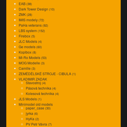
EAB
(38)
Dark Tower Design
(10)
ZMK
(28)
IMIS modely
(72)
PaHa veterans
(92)
LBS system
(152)
Firebox
(5)
JLC Models
(4)
Ge models
(60)
Kopibox
(8)
Mi-Ro Models
(53)
MOG Modelle
(3)
Camille
(3)
ZEMĚDĚLSKÉ STROJE - CIBULA
(1)
VLADIMIR ZADAK
Stavostroj
(4)
Pásová technika
(4)
Kolesová technika
(4)
JLS Models
(1)
Minimodel old models
paper_case
(30)
jyrka
(6)
HyKa
(2)
PV Petr Vávra
(7)