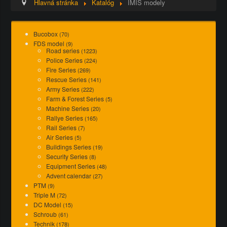
Hlavná stránka
Katalóg
IMIS modely
Bucobox
(70)
FDS model
(9)
Road series
(1223)
Police Series
(224)
Fire Series
(269)
Rescue Series
(141)
Army Series
(222)
Farm & Forest Series
(5)
Machine Series
(20)
Rallye Series
(165)
Rail Series
(7)
Air Series
(5)
Buildings Series
(19)
Security Series
(8)
Equipment Series
(48)
Advent calendar
(27)
PTM
(9)
Triple M
(72)
DC Model
(15)
Schroub
(61)
Technik
(178)