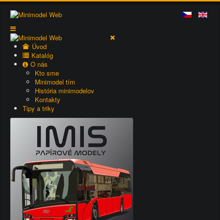
Úvod
Katalóg
O nás
Kto sme
Minimodel tím
História minimodelov
Kontakty
Tipy a triky