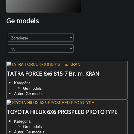
Ge models
TATRA FORCE 6x6 815-7 Br. m. KRAN
Kategória:
Ge models
Autor: Ge models
TOYOTA HILUX 6X6 PROSPEED PROTOTYPE
Kategória:
Ge models
Autor: Ge models