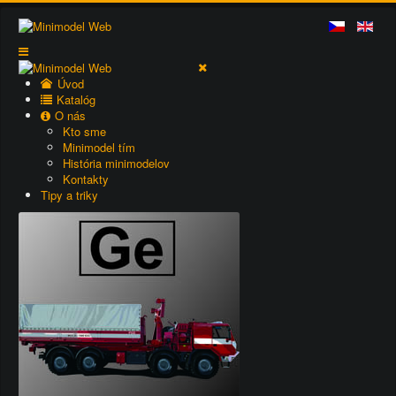
Úvod
Katalóg
O nás
Kto sme
Minimodel tím
História minimodelov
Kontakty
Tipy a triky