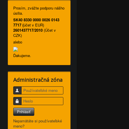
Prosím, zvážte podporu nášho
úsilia.
SK40 8330 0000 0026 0143
7717 (
účet v EUR)
2601437717/2010
(Účet v
CZK)
alebo
Ďakujeme.
Administračná zóna
Používateľské meno
Heslo
Prihlásiť
Nepamätáte si používateľské
meno?