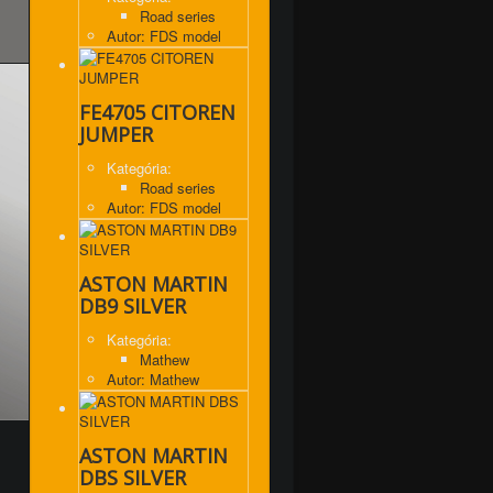
Road series
Autor: FDS model
FE4705 CITOREN
JUMPER
Kategória:
Road series
Autor: FDS model
ASTON MARTIN
DB9 SILVER
Kategória:
Mathew
Autor: Mathew
ASTON MARTIN
DBS SILVER