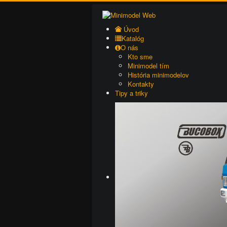
Úvod
Katalóg
O nás
Kto sme
Minimodel tím
História minimodelov
Kontakty
Tipy a triky