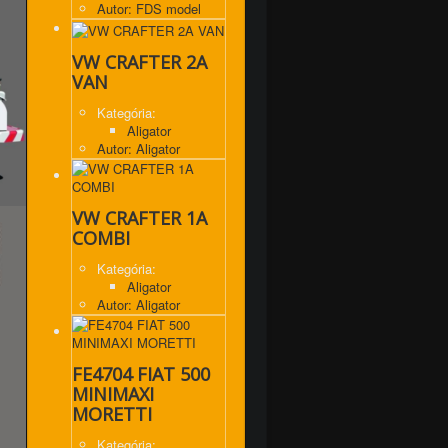
Autor: FDS model
VW CRAFTER 2A
VAN
Kategória:
Aligator
Autor: Aligator
VW CRAFTER 1A
COMBI
Kategória:
Aligator
Autor: Aligator
FE4704 FIAT 500
MINIMAXI
MORETTI
Kategória: