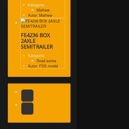
Kategória:
Mathew
Autor: Mathew
FE4236 BOX
2AXLE
SEMITRAILER
Kategória:
Road series
Autor: FDS model