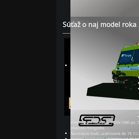
Súťaž o naj model roka
minimálnom rozlíšení 1920x1080 px, f
priestoru fotografie.
Nominácie budú uzatvorené do 15.11.
Verejné hlasovanie spustíme od 20.11