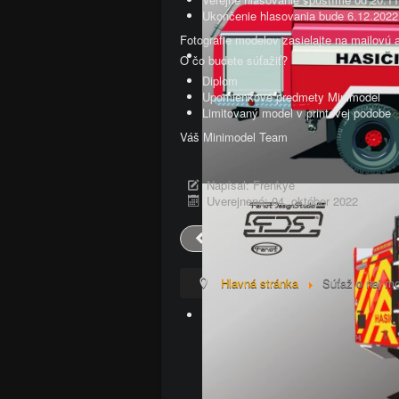
Ukončenie hlasovania bude 6.12.2022
Fotografie modelov zasielajte na mailovú
O čo budete súťažiť?
Diplom
Upomienkové predmety Minimodel
Limitovaný model v printovej podobe
Váš Minimodel Team
Napísal:
Frenkye
Uverejnené: 04. október 2022
Predch.
Hlavná stránka
Súťaž o naj m