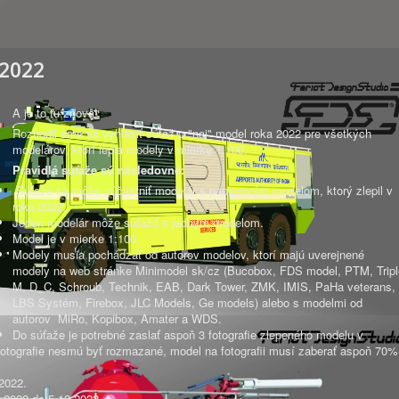
 2022
A je to tu znova!
Rozhodli sme sa vyhlásiť súťaž o "naj" model roka 2022 pre všetkých
modelárov, ktorí lepia modely v mierke 1:100.
Pravidlá súťaže sú následovné:
Súťaže sa môže zúčastniť modelár s papierovým modelom, ktorý zlepil v
roku 2022.
Jeden modelár môže súťažiť s jedným modelom.
Model je v mierke 1:100.
Modely musia pochádzať od autorov modelov, ktorí majú uverejnené
modely na web stránke Minimodel sk/cz (Bucobox, FDS model, PTM, Tripl
M, D_C, Schroub, Technik, EAB, Dark Tower, ZMK, IMIS, PaHa veterans,
LBS Systém, Firebox, JLC Models, Ge models) alebo s modelmi od
autorov MiRo, Kopibox, Amater a WDS.
Do súťaže je potrebné zaslať aspoň 3 fotografie zlepeného modelu v
otografie nesmú byť rozmazané, model na fotografii musí zaberať aspoň 70%
2022.
.2022 do 5.12.2022.