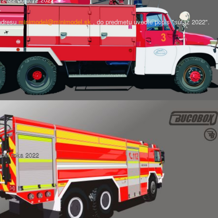
.
 adresu
minimodel@minimodel.sk
, do predmetu uveďte popis "súťaž 2022".
Nasl.
odel roka 2022