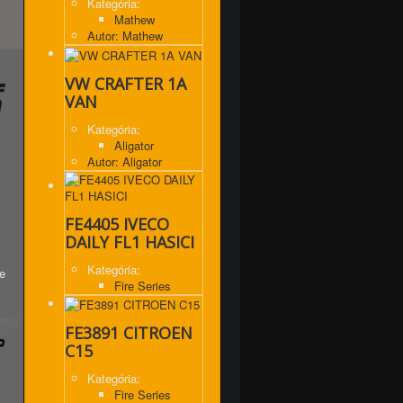
Kategória:
Mathew
Autor: Mathew
VW CRAFTER 1A
VAN
Kategória:
Aligator
Autor: Aligator
FE4405 IVECO
DAILY FL1 HASICI
Kategória:
e
Fire Series
FE3891 CITROEN
C15
Kategória:
Fire Series