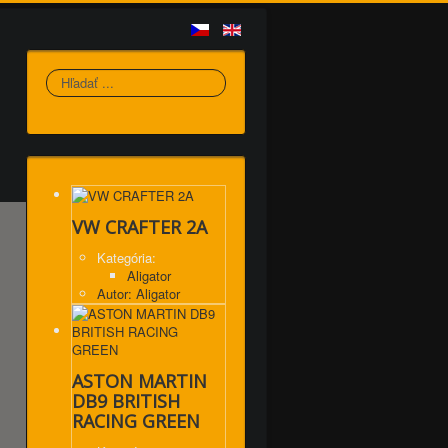
Hľadať
VW CRAFTER 2A
Kategória:
Aligator
Autor: Aligator
ASTON MARTIN
DB9 BRITISH
RACING GREEN