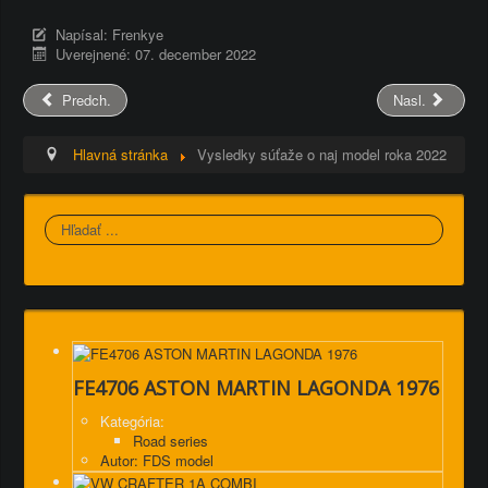
Napísal:
Frenkye
Uverejnené: 07. december 2022
Predch.
Nasl.
Hlavná stránka
Vysledky súťaže o naj model roka 2022
Hľadať
FE4706 ASTON MARTIN LAGONDA 1976
Kategória:
Road series
Autor: FDS model