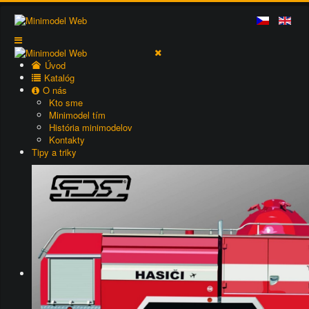
Úvod
Katalóg
O nás
Kto sme
Minimodel tím
História minimodelov
Kontakty
Tipy a triky