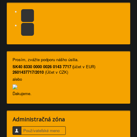
Prosím, zvážte podporu nášho úsilia.
SK40 8330 0000 0026 0143 7717 (
účet v EUR)
2601437717/2010
(Účet v CZK)
alebo
Ďakujeme.
Administračná zóna
Používateľské meno