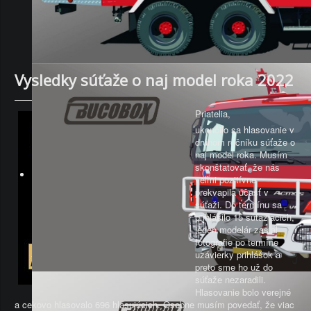
Vysledky súťaže o naj model roka 2022
Priatelia,
ukončilo sa hlasovanie v
druhom ročníku súťaže o
naj model roka. Musím
skonštatovať, že nás
veľmi pozitívne
prekvapila účasť v
súťaži. Do termínu sa
prihlásilo 15 súťažiacich,
jeden modelár zaslal
fotografie po termíne
uzávierky prihlášok a
preto sme ho už do
súťaže nezaradili.
Hlasovanie bolo verejné
a cekovo hlasovalo 696 hlasujúcich. Osobne musím povedať, že viac