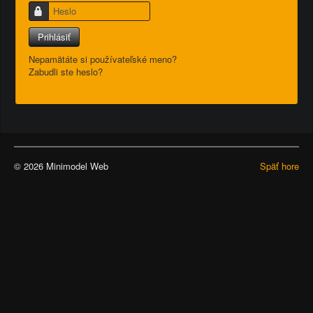
Heslo
Prihlásiť
Nepamätáte si používateľské meno?
Zabudli ste heslo?
© 2026 Minimodel Web
Späť hore