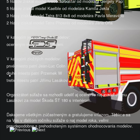
5 hlasov získal model Iveco Turbostar od modelára Gergely Pap
5 hlasov získal model Kaelble od modelára Kamila Jekla
3 hlasy získal model Tatra 813 8x8 od modelára Pavla Meravého
2 hlasy získal model Tatra Phoenix od modelára Jana Orla
V kategórii jednoduchých modelov:
oceneným modelárom je Artem
V kategórii zložitých modelov:
prvé miesto patrí Jean-Luc Colin
druhé miesto patrí Przemek W
tretie miesto patrí Jiřímu Lasákovi
Organizátori súťaže sa rozhodli udeliť aj ocenenie naj model Jiřímu
Lasákovi za model Škoda ŠT 180 s interiérom.
Ďakujeme všetkým zúčastneným a gratulujeme víťazom. Těšíme sa
na Vás v ďalšom ročníku súťaže o naj model roka, veľmi
pravdepodobne s prehodnoteným systémom ohodnocovania modelov.