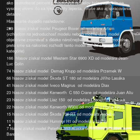
ako osemdesiat percent prihlásených modelov bolo podľa nás na
vysokej úrovni, čo sa týka kvality lepenia, retuše ako aj spracovania
detailov.
Hlasovanie dopadlo nasledovne:
239 hlasov získal model Peugeot Boxer od modelára Artem
(vzhľadom na jednoduchosť modelu nebolo možné daný model
objektívne zrovnávať s ďaleko náročnejšími a zložitejšími modelmi,
preto sme sa nakoniec rozhodli tento model dať do samostatnej
kategórie)
166 hlasov získal model Western Star 6900 XD od modelára Jean-
Luc Colin
74 hlasov získal model Demag Krupp od modelára Przemek W
66 hlasov získal model Škoda ST 180 od modelára Jiřího Lasáka
41 hlasov získal model Iveco Magirus od modelára Diax
23 hlasov získal model Kenworth C 550 Crane od modelára Juan Aliu
23 hlasov získal model Liaz 150 od modelára Ľubomíra Papánka
22 hlasov získal model Kenworth W900 od modelára Pavla Křena
15 hlasov získal model Škoda 706 RT od modelára Andelos
11 hlasov získal model Hummer H1 od modelára Hainer
7 hlasov získal model Peterbilt 353 Alaska od modelára Vladiimíra
Bareše