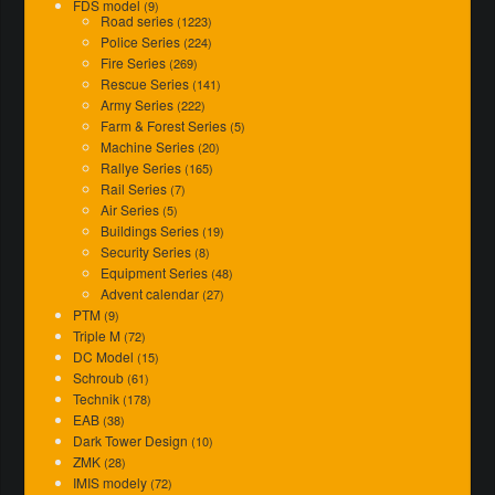
FDS model
(9)
Road series
(1223)
Police Series
(224)
Fire Series
(269)
Rescue Series
(141)
Army Series
(222)
Farm & Forest Series
(5)
Machine Series
(20)
Rallye Series
(165)
Rail Series
(7)
Air Series
(5)
Buildings Series
(19)
Security Series
(8)
Equipment Series
(48)
Advent calendar
(27)
PTM
(9)
Triple M
(72)
DC Model
(15)
Schroub
(61)
Technik
(178)
EAB
(38)
Dark Tower Design
(10)
ZMK
(28)
IMIS modely
(72)