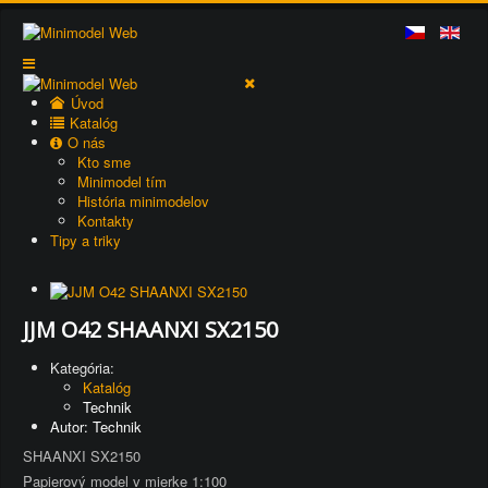
Úvod
Katalóg
O nás
Kto sme
Minimodel tím
História minimodelov
Kontakty
Tipy a triky
JJM O42 SHAANXI SX2150
Kategória:
Katalóg
Technik
Autor: Technik
SHAANXI SX2150
Papierový model v mierke 1:100