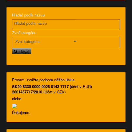
Hľadať podľa názvu
Zvoľ kategóriu
Hľadaj
Prosím, zvážte podporu nášho úsilia.
SK40 8330 0000 0026 0143 7717 (
účet v EUR)
2601437717/2010
(Účet v CZK)
alebo
Ďakujeme.