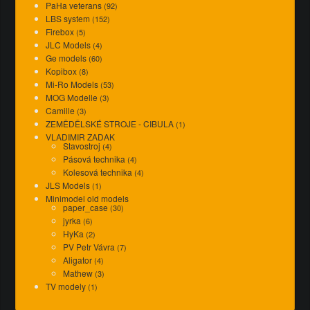
PaHa veterans
(92)
LBS system
(152)
Firebox
(5)
JLC Models
(4)
Ge models
(60)
Kopibox
(8)
Mi-Ro Models
(53)
MOG Modelle
(3)
Camille
(3)
ZEMĚDĚLSKÉ STROJE - CIBULA
(1)
VLADIMIR ZADAK
Stavostroj
(4)
Pásová technika
(4)
Kolesová technika
(4)
JLS Models
(1)
Minimodel old models
paper_case
(30)
jyrka
(6)
HyKa
(2)
PV Petr Vávra
(7)
Aligator
(4)
Mathew
(3)
TV modely
(1)