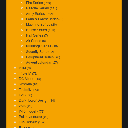
Fire Series
(270)
Rescue Series
(141)
Army Series
(222)
Farm & Forest Series
(5)
Machine Series
(20)
Rallye Series
(165)
Rail Series
(7)
Air Series
(5)
Buildings Series
(19)
Security Series
(8)
Equipment Series
(48)
Advent calendar
(27)
PTM
(9)
Triple M
(72)
DC Model
(15)
Schroub
(61)
Technik
(178)
EAB
(38)
Dark Tower Design
(10)
ZMK
(28)
IMIS modely
(72)
PaHa veterans
(92)
LBS system
(152)
Firebox
(5)