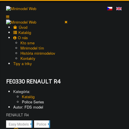
Úvod
Katalóg
O nás
Kto sme
Minimodel tím
História minimodelov
Kontakty
Tipy a triky
FE0330 RENAULT R4
Kategória:
Katalóg
Police Series
Autor: FDS model
RENAULT R4
1
2
Easy Models
Police