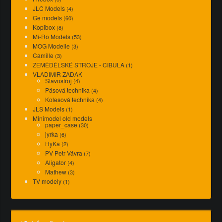
JLC Models
(4)
Ge models
(60)
Kopibox
(8)
Mi-Ro Models
(53)
MOG Modelle
(3)
Camille
(3)
ZEMĚDĚLSKÉ STROJE - CIBULA
(1)
VLADIMIR ZADAK
Stavostroj
(4)
Pásová technika
(4)
Kolesová technika
(4)
JLS Models
(1)
Minimodel old models
paper_case
(30)
jyrka
(6)
HyKa
(2)
PV Petr Vávra
(7)
Aligator
(4)
Mathew
(3)
TV modely
(1)