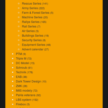
Rescue Series
(141)
Army Series
(222)
Farm & Forest Series
(5)
Machine Series
(20)
Rallye Series
(165)
Rail Series
(7)
Air Series
(5)
Buildings Series
(19)
Security Series
(8)
Equipment Series
(48)
Advent calendar
(27)
PTM
(9)
Triple M
(72)
DC Model
(15)
Schroub
(61)
Technik
(178)
EAB
(38)
Dark Tower Design
(10)
ZMK
(28)
IMIS modely
(72)
PaHa veterans
(92)
LBS system
(152)
Firebox
(5)