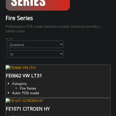
Fire Series
Podkategória FDS model obsahuje modely hasičskej techniky z
celého sveta
FE0662 VW LT31
Kategória:
Fire Series
Autor: FDS model
FE1071 CITROEN HY