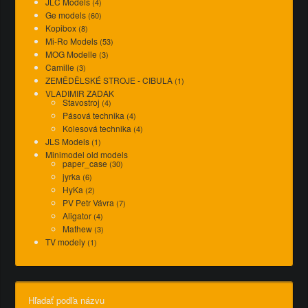
JLC Models
(4)
Ge models
(60)
Kopibox
(8)
Mi-Ro Models
(53)
MOG Modelle
(3)
Camille
(3)
ZEMĚDĚLSKÉ STROJE - CIBULA
(1)
VLADIMIR ZADAK
Stavostroj
(4)
Pásová technika
(4)
Kolesová technika
(4)
JLS Models
(1)
Minimodel old models
paper_case
(30)
jyrka
(6)
HyKa
(2)
PV Petr Vávra
(7)
Aligator
(4)
Mathew
(3)
TV modely
(1)
Hľadať podľa názvu