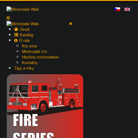
Úvod
Katalóg
O nás
Kto sme
Minimodel tím
História minimodelov
Kontakty
Tipy a triky