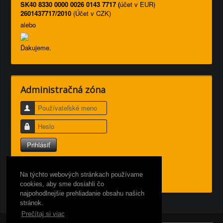
SK40 8330 0000 0026 0143 7717 (
účet v EUR)
2601437717/2010
(Účet v CZK)
alebo
Ďakujeme.
Administračná zóna
Používateľské meno
Heslo
Prihlásiť
Nepamätáte si používateľské meno?
Zabudli ste heslo?
Na týchto webových stránkach používame
cookies, aby sme dosiahli čo
najpohodlnejšie prehliadanie obsahu našich
stránok.
Prečítaj si viac