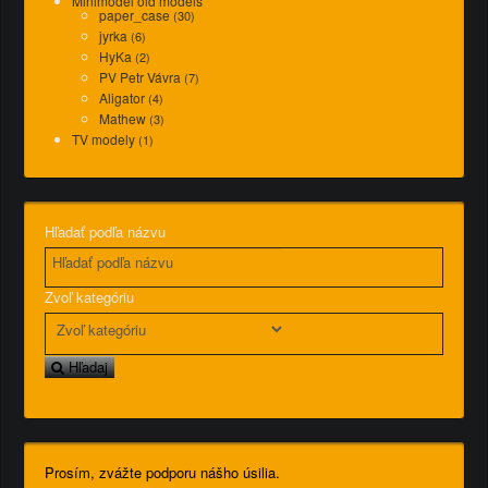
Minimodel old models
paper_case
(30)
jyrka
(6)
HyKa
(2)
PV Petr Vávra
(7)
Aligator
(4)
Mathew
(3)
TV modely
(1)
Hľadať podľa názvu
Zvoľ kategóriu
Hľadaj
Prosím, zvážte podporu nášho úsilia.