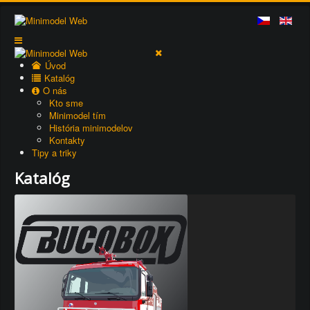
Úvod
Katalóg
O nás
Kto sme
Minimodel tím
História minimodelov
Kontakty
Tipy a triky
Katalóg