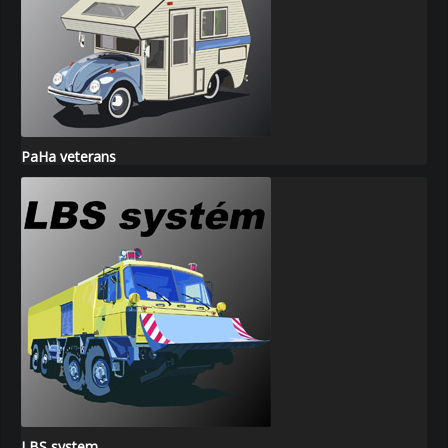
PaHa veterans
LBS system