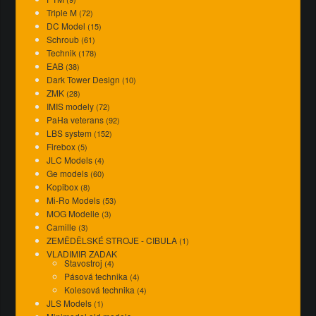
Triple M
(72)
DC Model
(15)
Schroub
(61)
Technik
(178)
EAB
(38)
Dark Tower Design
(10)
ZMK
(28)
IMIS modely
(72)
PaHa veterans
(92)
LBS system
(152)
Firebox
(5)
JLC Models
(4)
Ge models
(60)
Kopibox
(8)
Mi-Ro Models
(53)
MOG Modelle
(3)
Camille
(3)
ZEMĚDĚLSKÉ STROJE - CIBULA
(1)
VLADIMIR ZADAK
Stavostroj
(4)
Pásová technika
(4)
Kolesová technika
(4)
JLS Models
(1)