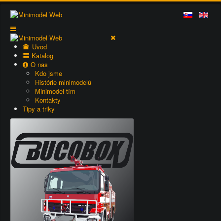
Uvod
Katalog
O nas
Kdo jsme
Histórie minimodelů
Minimodel tím
Kontakty
Tipy a triky