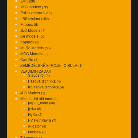
ZMK
(28)
IMIS modely
(72)
PaHa veterans
(92)
LBS system
(152)
Firebox
(5)
JLC Models
(4)
Ge models
(60)
Kopibox
(8)
Mi-Ro Models
(53)
MOG Modelle
(3)
Camille
(3)
ZEMĚDĚLSKÉ STROJE - CIBULA
(1)
VLADIMIR ZADAK
Stavostroj
(4)
Pásová technika
(4)
Kolesová technika
(4)
JLS Models
(1)
Minimodel old models
paper_case
(30)
jyrka
(6)
HyKa
(2)
PV Petr Vávra
(7)
Aligator
(4)
Mathew
(3)
TV modely
(1)