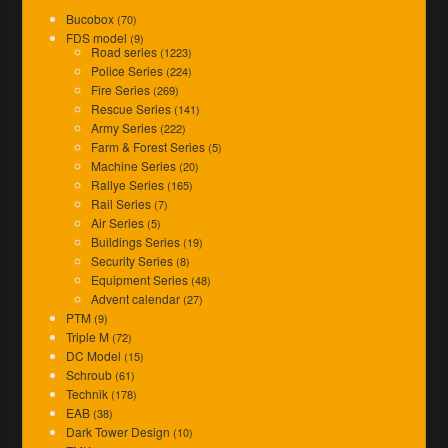
Bucobox
(70)
FDS model
(9)
Road series
(1223)
Police Series
(224)
Fire Series
(269)
Rescue Series
(141)
Army Series
(222)
Farm & Forest Series
(5)
Machine Series
(20)
Rallye Series
(165)
Rail Series
(7)
Air Series
(5)
Buildings Series
(19)
Security Series
(8)
Equipment Series
(48)
Advent calendar
(27)
PTM
(9)
Triple M
(72)
DC Model
(15)
Schroub
(61)
Technik
(178)
EAB
(38)
Dark Tower Design
(10)