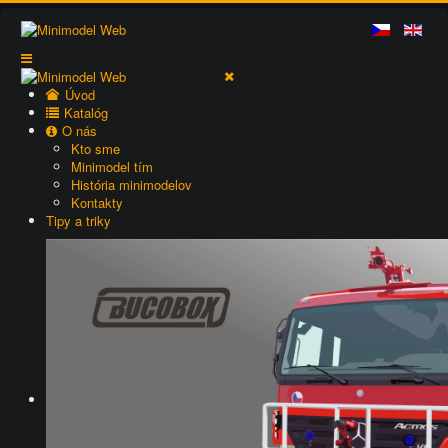
Úvod
Katalóg
O nás
Kto sme
Minimodel tím
História minimodelov
Kontakty
Tipy a triky