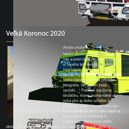
Veľká Koronoc 2020
Ahojte priatelia,
takéto obdobie nezažil ešte nikto z
nás a pred nejakým časom by sme
si to ešte ani nevedeli predstaviť.
Informácie okolo tejto situácie sa
na nás "sypú" z každej strany, ja v
tomto článku preto iba pripájam
fotografie, že "kdo si hraje,
nezlobí..." Frenkye má doma
školáčku, ktorej momentálne okrem
ocka plní aj úlohu učiteľov a
vychovávateľov, a popri venovaní
sa manželke si ešte stále nájde aj
čas sadnúť za notebook a
pripravovať ďalšie nové alebo
obnovené modely na zverejnenie na našich stránkach. Ja s