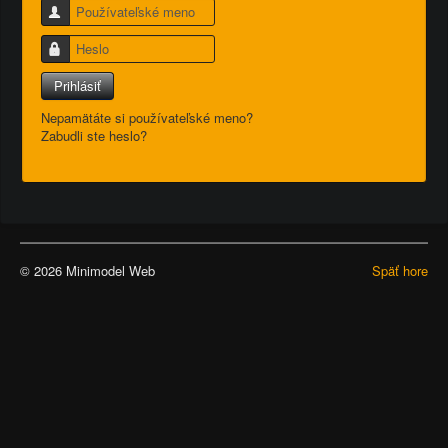
Používateľské meno
Heslo
Prihlásiť
Nepamätáte si používateľské meno?
Zabudli ste heslo?
© 2026 Minimodel Web
Späť hore