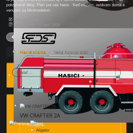
pokračovať ďalej. Platí pre nás heslo - Keď môžem, ostávam doma a
venujem sa Minimodelom.
Napísal:
Ľubo
Uverejnené: 11. apríl 2020
Predch.
Nasl.
Hlavná stránka
Veľká Koronoc 2020
Hľadať
VW CRAFTER 2A
Kategória:
Aligator