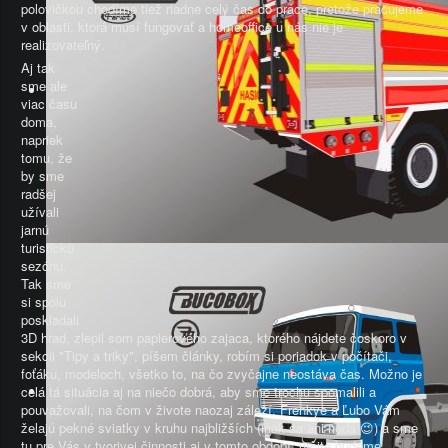
polovičkou chodíme tiež riadne celý čas do práce, pretože pracujeme
v oblasti, ktorá musí fungovať a homeoffice u nás nie je
realizovateľný.
Aj tak
sme ale
viac času
doma,
napriek
tomu, že
by sme
radšej
užívali
jarnú
turistickú
sezónu.
Tak sme
si spolu
poskladali
3D hrad, zlepil som papierového zajaca, ktorého nájdete čoskoro v
sekcii "Tipy a triky", píšem články, robím si poriadok v počítači,
foťáku, modeloch, všetko to, na čo zvyčajne neostáva čas. Možno je
celá tá situácia aj na niečo dobrá, aby sme trochu spomalili a
pouvažovali, na čom v živote naozaj záleží. Frenkye a Ľubo Vám
želajú pekné sviatky v kruhu najbližších (inak sa ani nedá 😉) a sme
tu pre Vás v tvorivej činnosti aj v tomto období, určite budeme