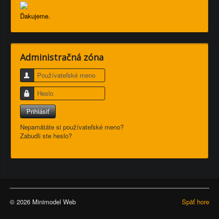
Ďakujeme.
Administračná zóna
Používateľské meno
Heslo
Prihlásiť
Nepamätáte si používateľské meno?
Zabudli ste heslo?
© 2026 Minimodel Web
Späť hore