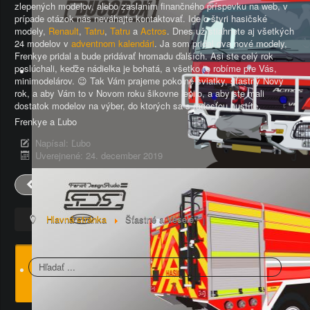
zlepených modelov, alebo zaslaním finančného príspevku na web, v
prípade otázok nás neváhajte kontaktovať. Ide o štyri hasičské
modely,
Renault
,
Tatru
,
Tatru
a
Actros
. Dnes už stiahnete aj všetkých
24 modelov v
adventnom kalendári
. Ja som pridal dva nové modely,
Frenkye pridal a bude pridávať hromadu ďalších. Asi ste celý rok
poslúchali, keďže nádielka je bohatá, a všetko to robíme pre Vás,
minimodelárov. 😉 Tak Vám prajeme pokojné sviatky, šťastný Nový
rok, a aby Vám to v Novom roku šikovne lepilo, a aby ste mali
dostatok modelov na výber, do ktorých sa s radosťou pustíte.
Frenkye a Ľubo
Napísal:
Ľubo
Uverejnené: 24. december 2019
Predch.
Nasl.
Hlavná stránka
Šťastné a Veselé
Hľadať