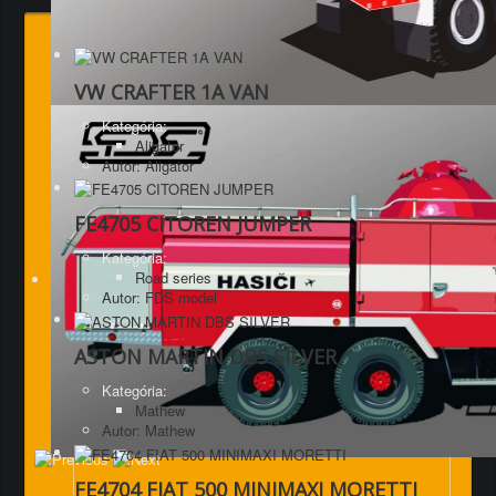
VW CRAFTER 1A VAN
Kategória:
Aligator
Autor: Aligator
FE4705 CITOREN JUMPER
Kategória:
Road series
Autor: FDS model
ASTON MARTIN DBS SILVER
Kategória:
Mathew
Autor: Mathew
FE4704 FIAT 500 MINIMAXI MORETTI