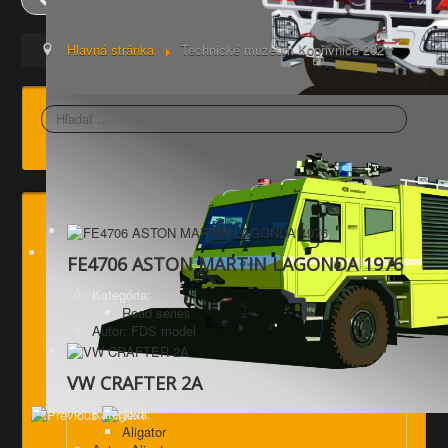
Hlavná stránka
Technické muzeum Kopřivnice 2021
Hľadať
FE4706 ASTON MARTIN LAGONDA 1976
Kategória:
Road series
Autor: FDS model
VW CRAFTER 2A
Kategória:
Aligator