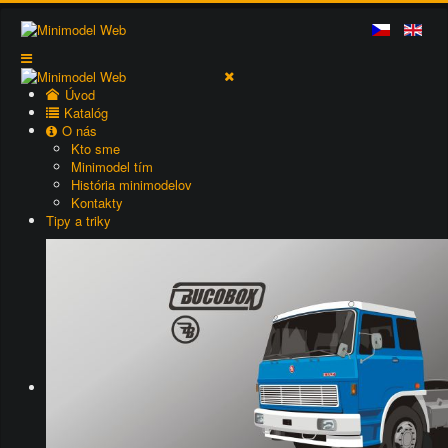
Úvod
Katalóg
O nás
Kto sme
Minimodel tím
História minimodelov
Kontakty
Tipy a triky