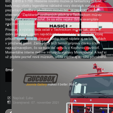
603, T-613 a T-700. Riešenie nového múzea je fantastický projekt,
kedy majú všetky legendárne nákladné vozy dostatok miesta na
prezentáciu, keďže v pôvodnom múzeu boli tie priestory naozaj
stiesnené. "Zaplátanie" uvoľnených plôch je v Technickom múzeu
trochu cítiť a zostáva dúfať, že sa ešte nejaké ďalšie exempláre
zaujímavých vozidiel podarí zaobstarať a vytiahnuť z depozitára.
Priestory a výstavy teda ostali v Technickom múzeu tak, ako ich
dobre poznáme, okrem najväčšej haly, ktorá sa uvoľnila a do ktorej
pribudli spomínané zaujímavé kúsky, ktoré nájdete aj na fotografiách
v priloženej galérii. Zároveň sa blíži termín prípravy článku o tom
najzaujímavejšom, čo sa bude dať ochvíľu v Kopřivnici navštíviť.
Momentálne interne riešime inštaláciu výstavy Minimodelov. A keď si
už pôjdete pozrieť nové múzeum, určite zájdite aj do toho pôvodného.
Error
Joomla Gallery
makes it better. Balbooa.com
.
Napísal:
Ľubo
Uverejnené: 07. november 2021
Predch.
Nasl.