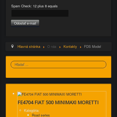
Spam Check: 12 plus 8 equals
Odoslať e-mail
Hlavná stránka
O nás
Kontakty
FDS Model
Hľadať
FE4704 FIAT 500 MINIMAXI MORETTI
Kategória:
Road series