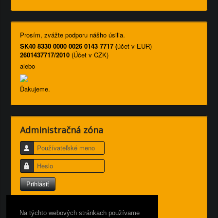
Prosím, zvážte podporu nášho úsilia.
SK40 8330 0000 0026 0143 7717 (
účet v EUR)
2601437717/2010
(Účet v CZK)
alebo
Ďakujeme.
Administračná zóna
Používateľské meno
Heslo
Prihlásiť
Nepamätáte si používateľské meno?
Zabudli ste heslo?
Na týchto webových stránkach používame