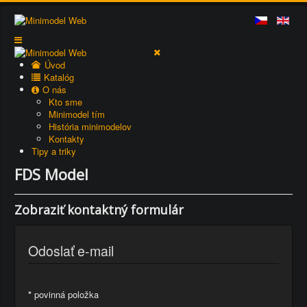
Úvod
Katalóg
O nás
Kto sme
Minimodel tím
História minimodelov
Kontakty
Tipy a triky
FDS Model
Zobraziť kontaktný formulár
Odoslať e-mail
*
povinná položka