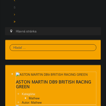
5
Hlavná stránka
Hľadať
ASTON MARTIN DB9 BRITISH RACING
GREEN
Kategória:
Mathew
Autor: Mathew