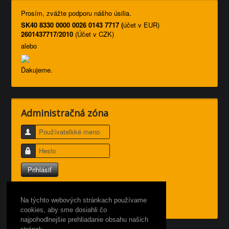
Prosím, zvážte podporu nášho úsilia.
SK40 8330 0000 0026 0143 7717 (
účet v EUR)
2601437717/2010
(Účet v CZK)
alebo
Ďakujeme.
Administračná zóna
Používateľské meno
Heslo
Prihlásiť
Nepamätáte si používateľské meno?
Zabudli ste heslo?
Na týchto webových stránkach používame
cookies, aby sme dosiahli čo
najpohodlnejšie prehliadanie obsahu našich