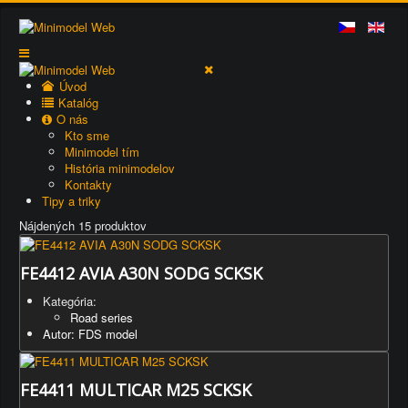
Úvod
Katalóg
O nás
Kto sme
Minimodel tím
História minimodelov
Kontakty
Tipy a triky
Nájdených 15 produktov
FE4412 AVIA A30N SODG SCKSK
Kategória:
Road series
Autor: FDS model
FE4411 MULTICAR M25 SCKSK