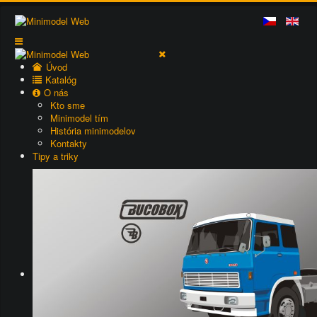
Úvod
Katalóg
O nás
Kto sme
Minimodel tím
História minimodelov
Kontakty
Tipy a triky