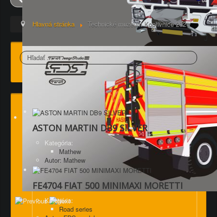
Hlavná stránka
Technické muzeum Kopřivnice 2021
Hľadať
ASTON MARTIN DB9 SILVER
Kategória:
Mathew
Autor: Mathew
FE4704 FIAT 500 MINIMAXI MORETTI
Kategória:
Road series