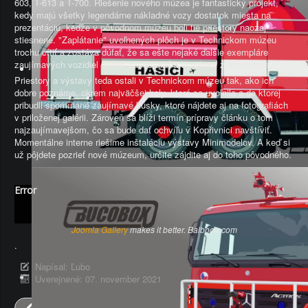
603, T-613 a T-700. Riešenie nového múzea je fantastický projekt,
kedy majú všetky legendárne nákladné vozy dostatok miesta na
prezentáciu, keďže v pôvodnom múzeu boli tie priestory naozaj
stiesnené. "Zaplátanie" uvoľnených plôch je v Technickom múzeu
trochu cítiť a zostáva dúfať, že sa ešte nejaké ďalšie exempláre
zaujímavých vozidiel podarí zaobstarať a vytiahnuť z depozitára.
Priestory a výstavy teda ostali v Technickom múzeu tak, ako ich
dobre poznáme, okrem najväčšej haly, ktorá sa uvoľnila a do ktorej
pribudli spomínané zaujímavé kúsky, ktoré nájdete aj na fotografiách
v priloženej galérii. Zároveň sa blíži termín prípravy článku o tom
najzaujímavejšom, čo sa bude dať ochvíľu v Kopřivnici navštíviť.
Momentálne interne riešime inštaláciu výstavy Minimodelov. A keď si
už pôjdete pozrieť nové múzeum, určite zájdite aj do toho pôvodného.
Error
Joomla Gallery
makes it better. Balbooa.com
.
Napísal:
Ľubo
Uverejnené: 07. november 2021
Predch.
Nasl.