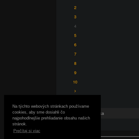
2
3
4
5
6
7
8
9
10
Na týchto webových stránkach používame
cookies, aby sme dosiahli čo
Hlavná stránka
najpohodlnejšie prehliadanie obsahu našich
stránok.
Prečítaj si viac