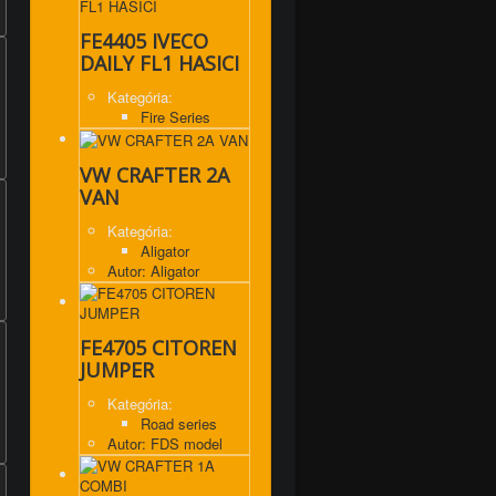
FE4405 IVECO
DAILY FL1 HASICI
Kategória:
Fire Series
VW CRAFTER 2A
VAN
Kategória:
Aligator
Autor: Aligator
FE4705 CITOREN
JUMPER
Kategória:
Road series
Autor: FDS model