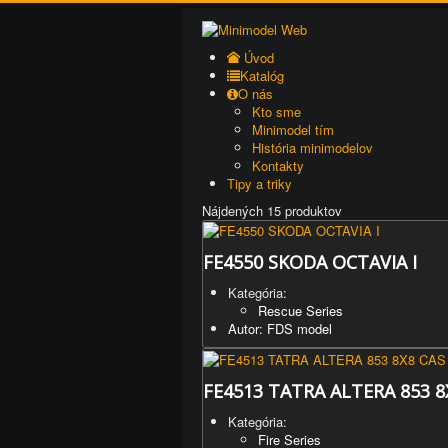
Úvod
Katalóg
O nás
Kto sme
Minimodel tím
História minimodelov
Kontakty
Tipy a triky
Nájdených 15 produktov
FE4550 SKODA OCTAVIA I
Kategória:
Rescue Series
Autor: FDS model
FE4513 TATRA ALTERA 853 8
Kategória:
Fire Series