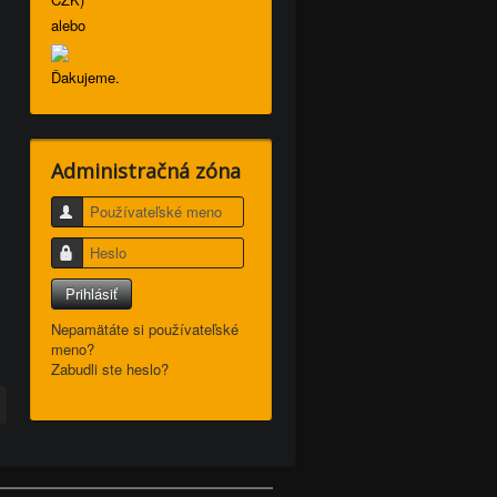
alebo
Ďakujeme.
Administračná zóna
Používateľské meno
Heslo
Prihlásiť
Nepamätáte si používateľské
meno?
Zabudli ste heslo?