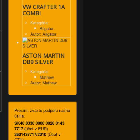
VW CRAFTER 1A
COMBI
Kategória:
Aligator
Autor: Aligator
ASTON MARTIN
DB9 SILVER
Kategória:
Mathew
Autor: Mathew
Prosím, zvážte podporu nášho
úsilia.
SK40 8330 0000 0026 0143
7717 (
účet v EUR)
2601437717/2010
(Účet v
CZK)