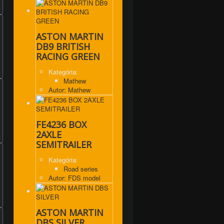
ASTON MARTIN
DB9 BRITISH
RACING GREEN
Kategória:
Mathew
Autor: Mathew
FE4236 BOX
2AXLE
SEMITRAILER
Kategória:
Road series
Autor: FDS model
ASTON MARTIN
DBS SILVER