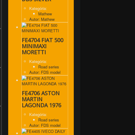
Kategória:
Mathew
Autor: Mathew
FE4704 FIAT 500
MINIMAXI
MORETTI
Kategória:
Road series
Autor: FDS model
FE4706 ASTON
MARTIN
LAGONDA 1976
Kategória:
Road series
Autor: FDS model